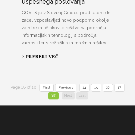
uspešnega poslovanja
GOV-IS je v Slovenj Gradcu pred letom dni
začel vzpostavljati novo podporno okolje
za hitre in učinkovite rešitve na področju
informacijskih tehnologij s področja
varnosti ter strežniških in mrežnih rešitev.
> PREBERI VEČ
Page 18 of 18
First
Previous
14
15
16
17
[18]
Next
Last