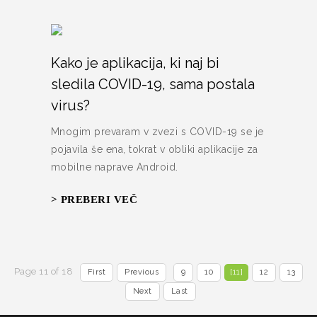
Kako je aplikacija, ki naj bi
sledila COVID-19, sama postala
virus?
Mnogim prevaram v zvezi s COVID-19 se je
pojavila še ena, tokrat v obliki aplikacije za
mobilne naprave Android.
> PREBERI VEČ
Page 11 of 18
First
Previous
9
10
[11]
12
13
Next
Last