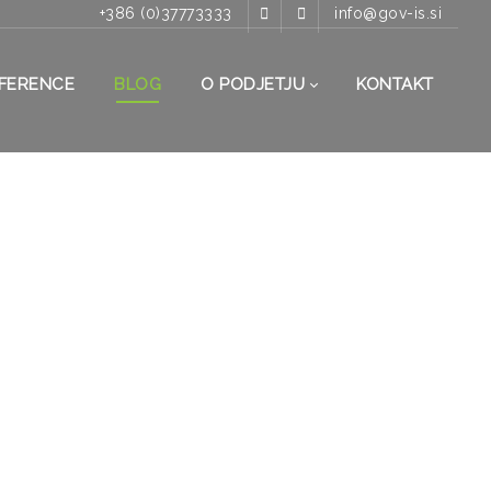
+386 (0)37773333
info@gov-is.si
FERENCE
BLOG
O PODJETJU
KONTAKT