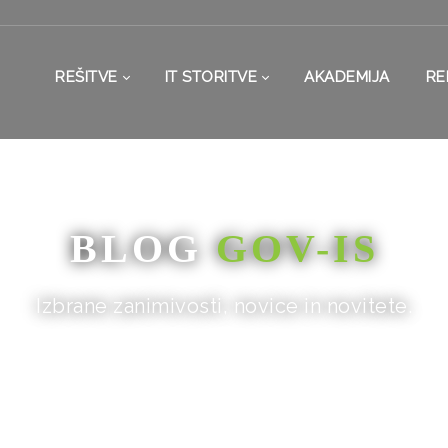
REŠITVE
IT STORITVE
AKADEMIJA
RE
BLOG
GOV-IS
Izbrane zanimivosti, novice in novitete.
DOMOV
/
BLOG
/
OBJAVA