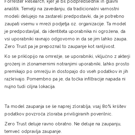
Forrester Research, kjer je bil podpredsednik in glavni
analitik. Temelji na zavedanju, da tradicionalni varnostni
modeli delujejo na zastareli predpostavki, da je potrebno
zaupati vsemu v mreži podjetja oz. organizacije. Ta model
je predpostavljal, da identiteta uporabnika ni ogrožena, da
vsi uporabniki ravnajo odgovorno in da se jim lahko zaupa.
Zero Trust pa je prepoznal to zaupanje kot ranljivost.
Ko se priklopijo na omrežje, se uporabniki, vključno z akterji
groženj in zlonamernimi notranjimi uporabniki, lahko prosto
premikajo po omrežju in dostopajo do vseh podatkov in jih
razkrivajo. Pomembno pa je, da točka infiltracije napada ni
nujno tudi ciljna lokacija.
Ta model zaupanja se še naprej zlorablja, vsaj 80% kršitev
podatkov povzroča zloraba priviligiranih poverilnic.
Zero Trust deluje ravno obratno. Ne deluje na zaupanju,
temveč odpravlja zaupanje.