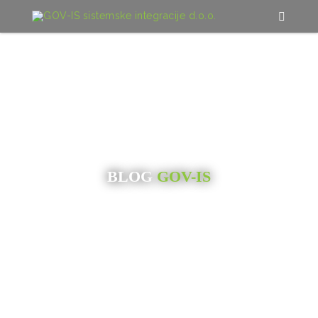
BLOG
GOV-IS
DOMOV
/
BLOG
/
OBJAVA