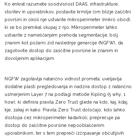
Ko enkrat razumete soodvisnost DAAS, infrastrukture,
storitev in uporabnikov, postavite krmilje čim bližje zaščitni
površini in okoli nje ustvarite mikroperimeter (mikro obod),
ki se bo premikal skupaj z njo. Mikroperimeter lahko
ustvarite z nameščanjem prehoda segmentacije, bolj
znanim kot požarni zid naslednje genarcije (NGFW), da
zagotovite dostop do zaščitne površine le znanim in
dovoljenim aplikacijam.
NGFW zagotavlja natančno vidnost prometa, uveljavlja
dodatne plasti pregledovanja in nadzira dostop z natančno
usmerjenim Layer 7 na podlagi metode Kipling (5 why, 1
how), ki definira pravila Zero Trust glede na kdo, kaj, kdaj,
kje, zakaj in kako. Pravila Zero Trust določajo, kdo lahko
dostopa čez mikroperimeter kadarkoli, preprečuje pa
dostop do zaščitne površine nepooblaščenim
uporabnikom, ter s tem prepreči izčrpavanje občutljivih