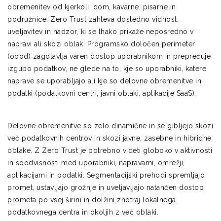
obremenitev od kjerkoli: dom, kavarne, pisarne in
podružnice. Zero Trust zahteva dosledno vidnost,
uveljavitev in nadzor, ki se lhako prikaže neposredno v
napravi ali skozi oblak. Programsko določen perimeter
(obod) zagotavlja varen dostop uporabnikom in preprečuje
izgubo podatkov, ne glede na to, kje so uporabniki, katere
naprave se uporabljajo ali kje so delovne obremenitve in
podatki (podatkovni centri, javni oblaki, aplikacije SaaS).
Delovne obremenitve so zelo dinamične in se gibljejo skozi
več podatkovnih centrov in skozi javne, zasebne in hibridne
oblake. Z Zero Trust je potrebno videti globoko v aktivnosti
in soodvisnosti med uporabniki, napravami, omrežji,
aplikacijami in podatki. Segmentacijski prehodi spremljajo
promet, ustavljajo grožnje in uveljavljajo natančen dostop
prometa po vsej širini in dolžini znotraj lokalnega
podatkovnega centra in okoljih z več oblaki.