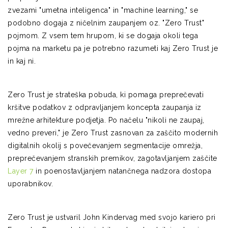
zvezami "umetna inteligenca" in "machine learning," se
podobno dogaja z ničelnim zaupanjem oz. "Zero Trust"
pojmom. Z vsem tem hrupom, ki se dogaja okoli tega
pojma na marketu pa je potrebno razumeti kaj Zero Trust je
in kaj ni.
Zero Trust je strateška pobuda, ki pomaga preprečevati
kršitve podatkov z odpravljanjem koncepta zaupanja iz
mrežne arhitekture podjetja. Po načelu "nikoli ne zaupaj,
vedno preveri," je Zero Trust zasnovan za zaščito modernih
digitalnih okolij s povečevanjem segmentacije omrežja,
preprečevanjem stranskih premikov, zagotavljanjem zaščite
Layer 7
in poenostavljanjem natančnega nadzora dostopa
uporabnikov.
Zero Trust je ustvaril John Kindervag med svojo kariero pri