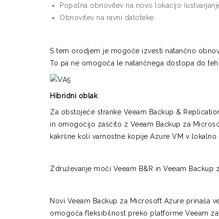
Popolna obnovitev na novo lokacijo (ustvarjanj
Obnovitev na ravni datoteke.
S tem orodjem je mogoče izvesti natančno obnovit
To pa ne omogoča le natančnega dostopa do teh 
Hibridni oblak
Za obstoječe stranke Veeam Backup & Replication
in omogočijo zaščito z Veeam Backup za Microsof
kakršne koli varnostne kopije Azure VM v lokalno in
Združevanje moči Veeam B&R in Veeam Backup za Mi
Novi Veeam Backup za Microsoft Azure prinaša veli
omogoča fleksibilnost preko platforme Veeam za i