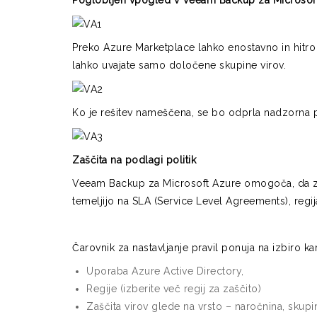
Poglobljen vpogled v Veeam Backup za Microsof
Preko Azure Marketplace lahko enostavno in hitro
lahko uvajate samo določene skupine virov.
Ko je rešitev nameščena, se bo odprla nadzorna plo
Zaščita na podlagi politik
Veeam Backup za Microsoft Azure omogoča, da zašč
temeljijo na SLA (Service Level Agreements), regija
Čarovnik za nastavljanje pravil ponuja na izbiro ka
Uporaba Azure Active Directory,
Regije (izberite več regij za zaščito)
Zaščita virov glede na vrsto – naročnina, sku