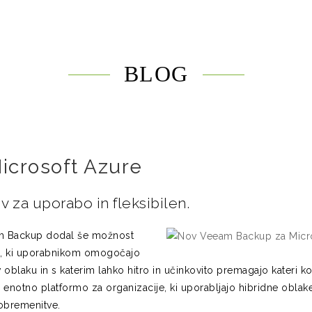
BLOG
icrosoft Azure
iv za uporabo in fleksibilen.
eam Backup dodal še možnost
M), ki uporabnikom omogočajo
oblaku in s katerim lahko hitro in učinkovito premagajo kateri kol
enotno platformo za organizacije, ki uporabljajo hibridne oblake
 obremenitve.