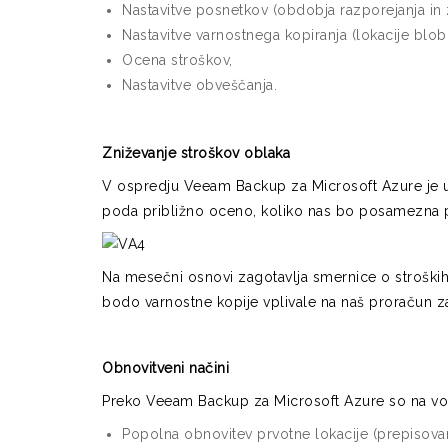
Nastavitve posnetkov (obdobja razporejanja in 
Nastavitve varnostnega kopiranja (lokacije blo
Ocena stroškov,
Nastavitve obveščanja.
Zniževanje stroškov oblaka
V ospredju Veeam Backup za Microsoft Azure je up
poda približno oceno, koliko nas bo posamezna pol
Na mesečni osnovi zagotavlja smernice o stroških
bodo varnostne kopije vplivale na naš proračun z
Obnovitveni načini
Preko Veeam Backup za Microsoft Azure so na volj
Popolna obnovitev prvotne lokacije (prepisovan