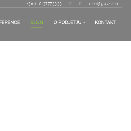
+386 (0)37773333
info@gov-is.si
FERENCE
BLOG
O PODJETJU
KONTAKT