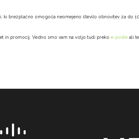
ziji, ki brezplačno omogoča neomejeno število obnovitev za do 1
tet in promocij. Vedno smo vam na voljo tudi preko
e-pošte
ali t