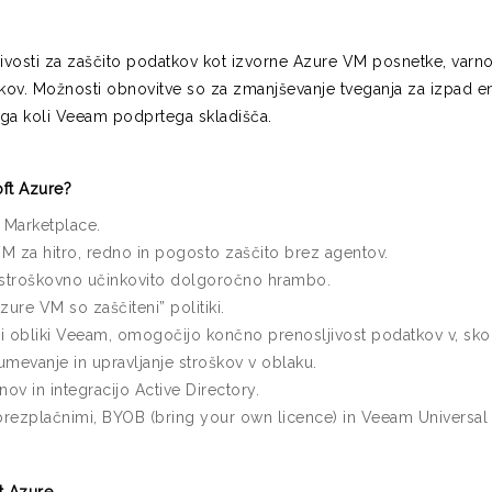
osti za zaščito podatkov kot izvorne Azure VM posnetke, varnos
tkov. Možnosti obnovitve so za zmanjševanje tveganja za izpad e
rega koli Veeam podprtega skladišča.
ft Azure?
 Marketplace.
 za hitro, redno in pogosto zaščito brez agentov.
 stroškovno učinkovito dolgoročno hrambo.
zure VM so zaščiteni” politiki.
i obliki Veeam, omogočijo končno prenosljivost podatkov v, skozi 
umevanje in upravljanje stroškov v oblaku.
ov in integracijo Active Directory.
z brezplačnimi, BYOB (bring your own licence) in Veeam Universal