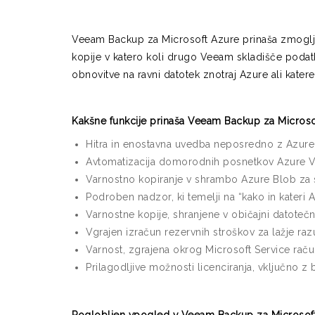
Veeam Backup za Microsoft Azure prinaša zmogljiv
kopije v katero koli drugo Veeam skladišče poda
obnovitve na ravni datotek znotraj Azure ali kate
Kakšne funkcije prinaša Veeam Backup za Microso
Hitra in enostavna uvedba neposredno z Azure
Avtomatizacija domorodnih posnetkov Azure VM
Varnostno kopiranje v shrambo Azure Blob za
Podroben nadzor, ki temelji na “kako in kateri A
Varnostne kopije, shranjene v običajni datotečn
Vgrajen izračun rezervnih stroškov za lažje raz
Varnost, zgrajena okrog Microsoft Service račun
Prilagodljive možnosti licenciranja, vključno 