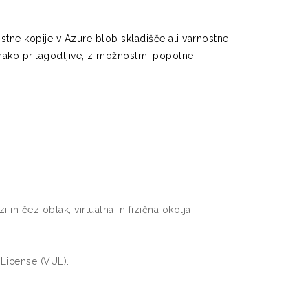
tne kopije v Azure blob skladišče ali varnostne
nako prilagodljive, z možnostmi popolne
in čez oblak, virtualna in fizična okolja.
 License (VUL).