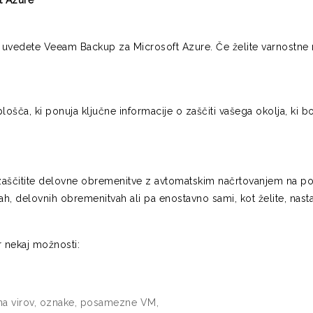
t Azure
 uvedete Veeam Backup za Microsoft Azure. Če želite varnostne n
šča, ki ponuja ključne informacije o zaščiti vašega okolja, ki b
itite delovne obremenitve z avtomatskim načrtovanjem na podlagi
h, delovnih obremenitvah ali pa enostavno sami, kot želite, nastav
r nekaj možnosti:
pina virov, oznake, posamezne VM,