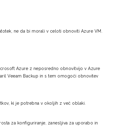
otek, ne da bi morali v celoti obnoviti Azure VM.
crosoft Azure z neposredno obnovitvijo v Azure
tvaril Veeam Backup in s tem omogoči obnovitev
v, ki je potrebna v okoljih z več oblaki.
osta za konfiguriranje, zanesljiva za uporabo in