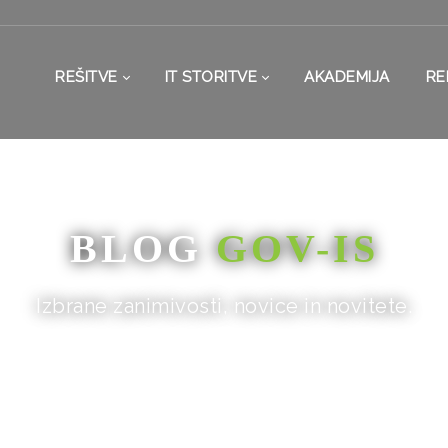
REŠITVE
IT STORITVE
AKADEMIJA
RE
BLOG
GOV-IS
Izbrane zanimivosti, novice in novitete.
DOMOV
/
BLOG
/
OBJAVA