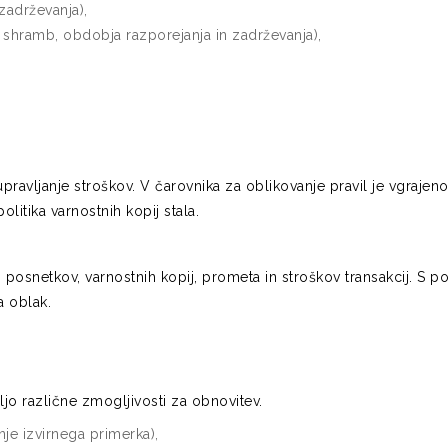
zadrževanja),
b shramb, obdobja razporejanja in zadrževanja),
ravljanje stroškov. V čarovnika za oblikovanje pravil je vgrajen
itika varnostnih kopij stala.
 posnetkov, varnostnih kopij, prometa in stroškov transakcij. S
a oblak.
o različne zmogljivosti za obnovitev.
je izvirnega primerka),