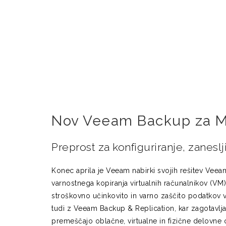
Nov Veeam Backup za M
Preprost za konfiguriranje, zaneslj
Konec aprila je Veeam nabirki svojih rešitev Ve
varnostnega kopiranja virtualnih računalnikov (V
stroškovno učinkovito in varno zaščito podatkov v 
tudi z Veeam Backup & Replication, kar zagotavlja 
premeščajo oblačne, virtualne in fizične delovne