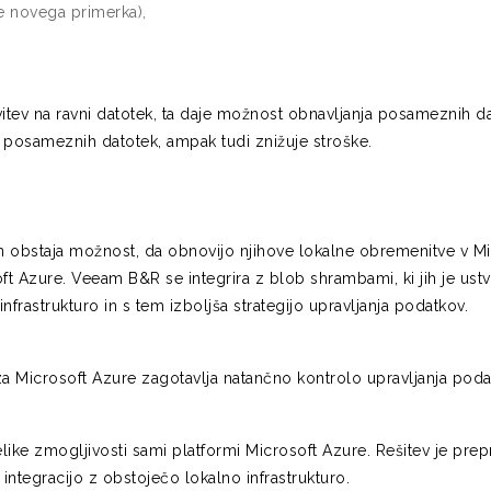
e novega primerka),
ev na ravni datotek, ta daje možnost obnavljanja posameznih dat
posameznih datotek, ampak tudi znižuje stroške.
 obstaja možnost, da obnovijo njihove lokalne obremenitve v Mi
t Azure. Veeam B&R se integrira z blob shrambami, ki jih je us
frastrukturo in s tem izboljša strategijo upravljanja podatkov.
crosoft Azure zagotavlja natančno kontrolo upravljanja podatko
ke zmogljivosti sami platformi Microsoft Azure. Rešitev je prepr
ntegracijo z obstoječo lokalno infrastrukturo.